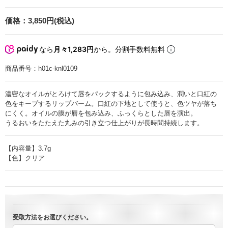
価格：
3,850円(税込)
なら
月々1,283円
から。分割手数料無料
商品番号：
h01c-knl0109
濃密なオイルがとろけて唇をパックするように包み込み、潤いと口紅の
色をキープするリップバーム。口紅の下地として使うと、色ツヤが落ち
にくく。オイルの膜が唇を包み込み、ふっくらとした唇を演出。
うるおいをたたえた丸みの引き立つ仕上がりが長時間持続します。
【内容量】3.7g
【色】クリア
受取方法をお選びください。