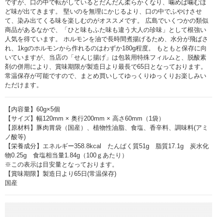
ですが、口の中で転がしているとだんだん柔らかくなり、噛めば噛むほ
ど味が出てきます。 堅いのを無理にかじるより、口の中でふやけさせ
て、染み出てくる味を楽しむのがオススメです。 広島でいくつかの類似
商品があるなかで、「ひと味もふた味も違う大人の珍味」として根強い
人気を得ています。 ホルモンを油で長時間煮揚げるため、水分が飛ばさ
れ、1kgのホルモンから作れるのはわずか180g程度。 もともと保存に向
いていますが、当店の「せんじ揚げ」は包装用特殊フィルムと、脱酸素
剤の併用により、賞味期限が製造日より最長で65日となっております。
常温保存が可能ですので、まとめ買いしてゆっくりゆっくりお楽しみい
ただけます。
【内容量】60g×5個
【サイズ】幅120mm × 奥行200mm × 高さ60mm（1袋）
【原材料】豚肉胃袋（国産）、植物性油脂、食塩、香辛料、調味料(アミ
ノ酸等)
【栄養成分】エネルギー358.8kcal たんぱく質51g 脂質17.1g 炭水化
物0.25g 食塩相当量1.84g（100ｇあたり）
※この表示は目安量となっております。
【賞味期限】製造日より65日(常温保存)
国産