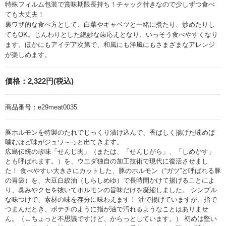
特殊フィルム包装で賞味期限長持ち！チャック付きなので少しずつ食べ
ても大丈夫！
裏ワザ的な食べ方として、白菜やキャベツと一緒に煮たり、炒めたりし
てもOK。じんわりとした絶妙な歯応えとなり、いっそう食べやすくなり
ます。ほかにもアイデア次第で、和風にも洋風にもさまざまなアレンジ
が楽しめます。
価格：
2,322円(税込)
商品番号：
e29meat0035
豚ホルモンを特製のたれでじっくり漬け込んで、香ばしく揚げた噛めば
噛むほど味がジュワ～っと出てきます。
広島伝統の珍味「せんじ肉」（または、「せんじがら」、「しめかす」
とも呼ばれます。）を、ウエダ独自の加工技術で現代に復活させまし
た！ 食べやすい大きさにカットした、豚のホルモン（“ガツ”と呼ばれる豚
の胃袋）を、大豆白絞油（しらしめゆ）で長時間かけて揚げることによ
り、臭みやクセを抜いてホルモンの旨味だけを凝縮しました。 シンプル
な味つけで、素材の味を存分に味わえます！ 油で揚げていますが、指で
つまんだとき、ポテチのように指が油で汚れるようなことはありませ
ん。（←ちょっと不思議ですけど、からっとしています。） 初めは堅い