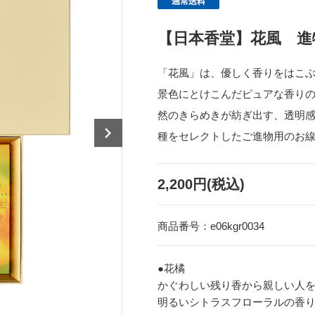
【日本香堂】花風 進
「花風」は、優しく香りをはこ
景色にとけこんだピュアな香り
然のきらめきが紡ぎ出す、透明
種をセレクトしたご進物用のお
2,200円(税込)
商品番号：
e06kgr0034
●花橘
かぐわしい残り香から親しい人
明るいシトラスフローラルの香