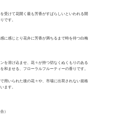
光を受けて花開く最も芳香がすばらしいといわれる開
香りです。
敏感に感じとり花弁に芳香が満ちるまで時を待つ白梅
ミンを溶け込ませ、花々が持つ切なくぬくもりのある
心を和ませる、フローラルフルーティーの香りです。
どで用いられた後の花々や、市場に出荷されない規格
ています。
場合）