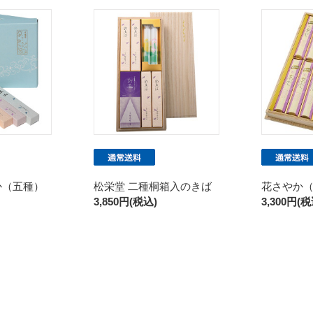
か（五種）
松栄堂 二種桐箱入のきば
花さやか（
3,850円(税込)
3,300円(税