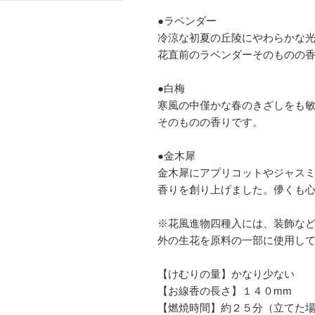
●ラベンダー
冷涼な初夏の丘陵にやわらかな
花直前のラベンダーそのものの
●白梅
寒風の中僅かな春のきざしをも
そのものの香りです。
●金木犀
金木犀にアプリコットやジャス
香りを創り上げました。儚くも
※花風進物四種入には、装飾な
外の生花を原料の一部に使用し
【けむりの量】かなり少ない
【お線香の長さ】１４０mm
【燃焼時間】約２５分（立てた