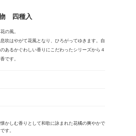
物 四種入
ぶ花の風。
の息吹はやがて花風となり、ひろがってゆきます。自
感のあるかぐわしい香りにこだわったシリーズから４
線香です。
を懐かしむ香りとして和歌に詠まれた花橘の爽やかで
りです。