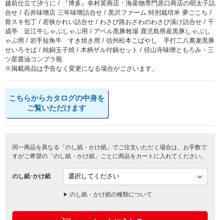
越前仕立て汐うに / 『博多』幸村英商店・海産物専門原口商店の明太子詰
合せ / 石井味噌店 三年味噌詰合せ / 黒沢ファーム 特別栽培米 夢ごこち /
骨スキ包丁 / 若狭かれい詰合せ / わさび路おざわのわさび漬け詰合せ / 千
成亭 近江牛しゃぶしゃぶ用 / アベル黒豚牧場 鹿児島県産黒豚しゃぶし
ゃぶ用 / 岩手短角牛 すき焼き用 / 信州松本こばやし 手打二八蕎麦黒豚
せいろそば / 純銅玉子焼 / 木柄ザル付鍋セット / 径山寺味噌ともろみ・三
ツ星醤油コンプラ瓶
※掲載商品は予告なく変更になる場合がございます。
こちらからカタログの中身を
ご覧いただけます
同一商品を異なる「のし紙・かけ紙」でご注文いただく場合は、お手数で
すがご希望の「のし紙・かけ紙」ごとに商品をカートに入れてください。
のし紙･かけ紙
のし紙・かけ紙の種類について