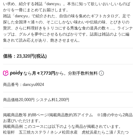
い求め、紹介する雑誌『dancyu』。本当に知って欲しいおいしいものば
かりを一冊にまとめてお届けします。
雑誌「dancyu」で紹介された、自信の味を集めたギフトカタログ。足で
探した全国津々浦々の、そこにしかない味わいや伝統の味、とびきりの
贅沢、さらに料理好きをトリコにする秀逸な食の道具の数々...。ラインナ
ップは、グルメを夢中にさせるものばかりです。誌面は雑誌のように編
集されて読み応えがあり、飽きさせません。
価格：
23,320円(税込)
なら
月々7,773円
から。分割手数料無料
商品番号：
dancyu9924
商品価格20,000円 システム料1,200円
掲載商品数等 約88ページ/掲載商品数約35アイテム ※1冊の中から2商品
お選びいただけます。
掲載商品例 このコースには以下のような商品が掲載されています。
松翁軒 五三焼カステラ / ネシメ松田水産 虎杖浜産たらこ漬 / 天たつ