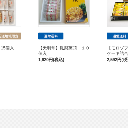
15個入
【天明堂】鳳梨萬頭 １０
【モロゾ
個入
ケーキ詰
1,620円(税込)
2,592円(税