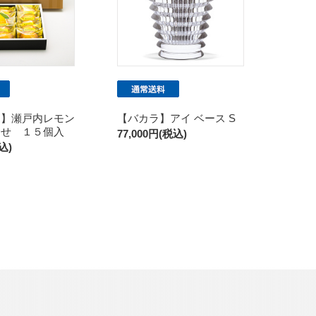
フ】瀬戸内レモン
【バカラ】アイ ベース S
合せ １５個入
77,000円(税込)
込)