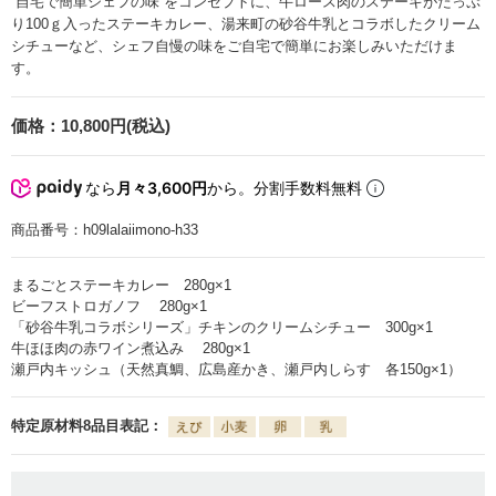
“自宅で簡単シェフの味”をコンセプトに、牛ロース肉のステーキがたっぷ
り100ｇ入ったステーキカレー、湯来町の砂谷牛乳とコラボしたクリーム
シチューなど、シェフ自慢の味をご自宅で簡単にお楽しみいただけま
す。
価格：
10,800円(税込)
なら
月々3,600円
から。分割手数料無料
商品番号：
h09lalaiimono-h33
まるごとステーキカレー 280g×1
ビーフストロガノフ 280g×1
「砂谷牛乳コラボシリーズ」チキンのクリームシチュー 300g×1
牛ほほ肉の赤ワイン煮込み 280g×1
瀬戸内キッシュ（天然真鯛、広島産かき、瀬戸内しらす 各150g×1）
特定原材料8品目表記：