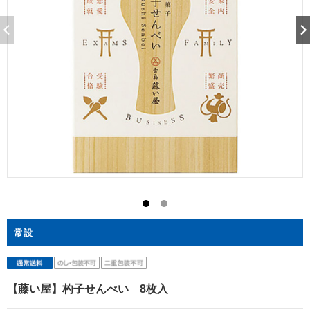
常設
【藤い屋】杓子せんべい 8枚入