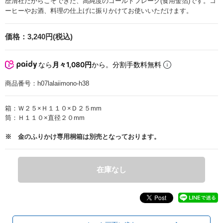
歴清社だからこそできた、高純度のゴールドフレーク(食用金箔)です。コ
ーヒーやお酒、料理の仕上げに振りかけてお使いいただけます。
価格：
3,240円(税込)
なら
月々1,080円
から。分割手数料無料
商品番号：
h07lalaiimono-h38
箱：Ｗ２５×Ｈ１１０×Ｄ２５mm
筒：Ｈ１１０×直径２０mm
※ 金のふりかけ専用桐箱は別売となっております。
在庫なし