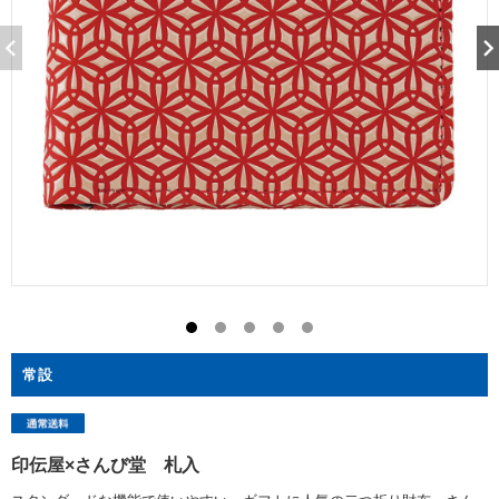
常設
印伝屋×さんび堂 札入