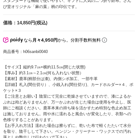
スタンダードな機能で使いやすい、ギフトに人気の二つ折り財布。さん
び堂オリジナル「麻の葉」柄の印伝です。
価格：
14,850円(税込)
なら
月々4,950円
から。分割手数料無料
商品番号：
h06sanbi0040
【サイズ】縦約9.7㎝×横約11.5㎝(閉じた状態)
【厚み】約3.1㎝～2.1㎝(何も入れない状態）
【素材】鹿革(柄部分は漆)、内側シボ加工、一部牛革
【詳細】札入(間仕切り）、小銭入れ(間仕切り)、カードホルダー×４、ポ
ケット×３
【ご注意とお願い】陰室にて完全に乾燥させていますので、漆によるか
ぶれは殆どありませんが、万一かぶれが生じた場合は使用を中止し、医
師にご相談ください。鹿革本来の持ち味を活かすため特別な色止め加工
は施しておりません。雨や水に濡れると風合いが変化したり、衣類への
色移りすることがあります。
【お手入れ方法】濡れた場合は擦らずに、乾いた布で軽くたたいて水分
を取り、陰干しして下さい。ベンジン・クリーナー・ワックスでの汚れ
落としや艶出しは行わないで下さい。