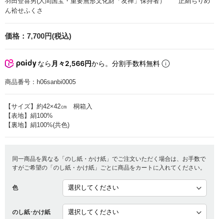
羽田登喜男(人間国宝・重要無形文化財「友禅」保持者） 正絹ちりめ
ん袷せふくさ
価格：
7,700円(税込)
なら
月々2,566円
から。分割手数料無料
商品番号：
h06sanbi0005
【サイズ】約42×42㎝ 桐箱入
【表地】絹100%
【裏地】絹100%(共色)
同一商品を異なる「のし紙・かけ紙」でご注文いただく場合は、お手数で
すがご希望の「のし紙・かけ紙」ごとに商品をカートに入れてください。
色
のし紙･かけ紙