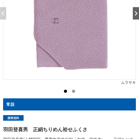
ムラサキ
常設
羽田登喜男 正絹ちりめん袷せふくさ