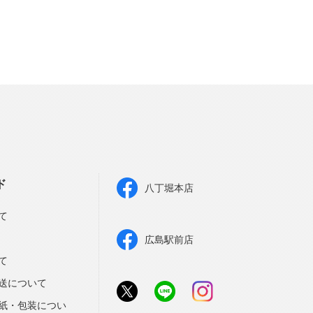
ド
八丁堀本店
て
広島駅前店
て
送について
紙・包装につい