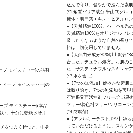
込んで守り、健やかで澄んだ素
(*1 角質バリア成分:米由来グル
糖体・明日葉エキス・ヒアルロン
●【天然精油100%、ハーバル
天然精油100%をオリジナルブ
吸したくなるような自然の香り
料は一切使用していません。
●【天然由来成分90%以上配合*
合したナチュラル処方。お肌の
た、サスティナブルなスキンケ
ープ モイスチャー]の詰替
(*3 水を含む)
●【7つの無添加】健やかな素肌
ディープ モイスチャー]の
は取り除き、7つの無添加を実現
石油系界面活性剤フリー/合成香料
フリー/着色料フリー/シリコーン
ープ モイスチャー](本品
(*4 防腐剤)
く洗い、十分に乾燥させま
●【アレルギーテスト済※】ゆら
っていただけるように、スキン
ウチをつよく持つと、中身
(※ すべての方にアレルギーが