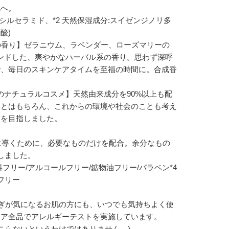
肌へ。
コシルセラミド、*2 天然保湿成分:スイゼンジノリ多
酸)
系の香り】ゼラニウム、ラベンダー、ローズマリーの
レンドした、爽やかなハーバル系の香り。思わず深呼
で、毎日のスキンケアタイムを至福の時間に。合成香
3のナチュラルコスメ】天然由来成分を90%以上も配
ことはもちろん、これからの環境や社会のことも考え
アを目指しました。
に導くために、必要なものだけを配合。余分なもの
しました。
フリー/アルコールフリー/鉱物油フリー/パラベン*4
フリー
ぎが気になるお肌の方にも、いつでも気持ちよく使
ケア全品でアレルギーテストを実施しています。
起こらないというわけではありません。)