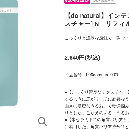
【do natural】
スチャー] N リフィ
こっくりと濃厚な感触で、弾む
2,640円(税込)
商品番号：
h06donatural0008
●【こっくり濃厚なテクスチャー
するように広がり、肌に必要な
由来の濃密なうるおいで乾燥悩
りとした手ごたえのある、うる
●【米セラミド*1の角質バリア
に着目した、角質バリア成分*1