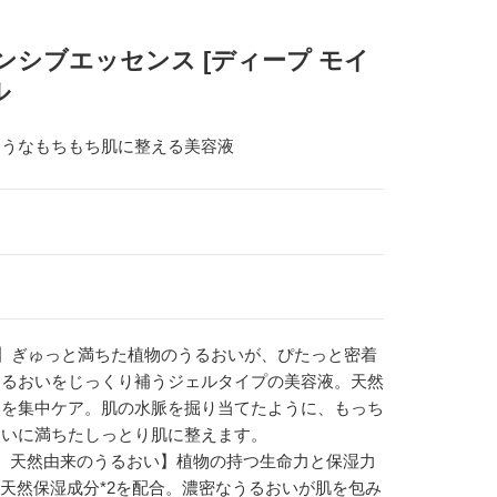
インテンシブエッセンス [ディープ モイ
ル
ようなもちもち肌に整える美容液
】ぎゅっと満ちた植物のうるおいが、ぴたっと密着
うるおいをじっくり補うジェルタイプの美容液。天然
みを集中ケア。肌の水脈を掘り当てたように、もっち
おいに満ちたしっとり肌に整えます。
と、天然由来のうるおい】植物の持つ生命力と保湿力
と天然保湿成分*2を配合。濃密なうるおいが肌を包み