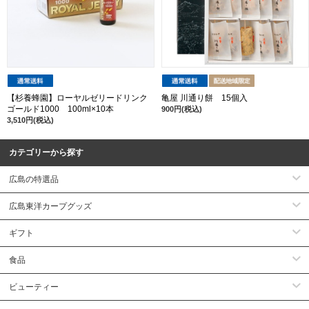
【杉養蜂園】ローヤルゼリードリンク
亀屋 川通り餅 15個入
ゴールド1000 100ml×10本
900円(税込)
3,510円(税込)
カテゴリーから探す
広島の特選品
広島東洋カープグッズ
ギフト
食品
ビューティー