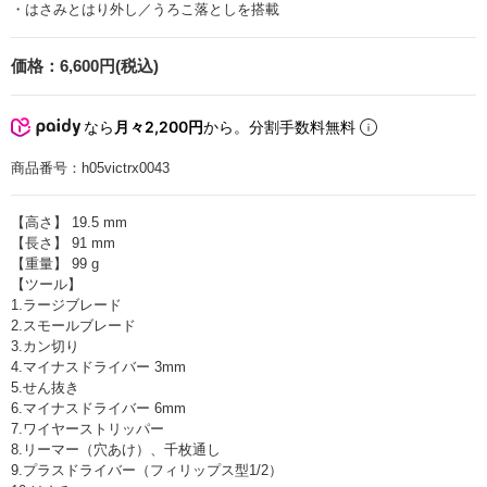
・はさみとはり外し／うろこ落としを搭載
価格：
6,600円(税込)
なら
月々2,200円
から。分割手数料無料
商品番号：
h05victrx0043
【高さ】 19.5 mm
【長さ】 91 mm
【重量】 99 g
【ツール】
1.ラージブレード
2.スモールブレード
3.カン切り
4.マイナスドライバー 3mm
5.せん抜き
6.マイナスドライバー 6mm
7.ワイヤーストリッパー
8.リーマー（穴あけ）、千枚通し
9.プラスドライバー（フィリップス型1/2）