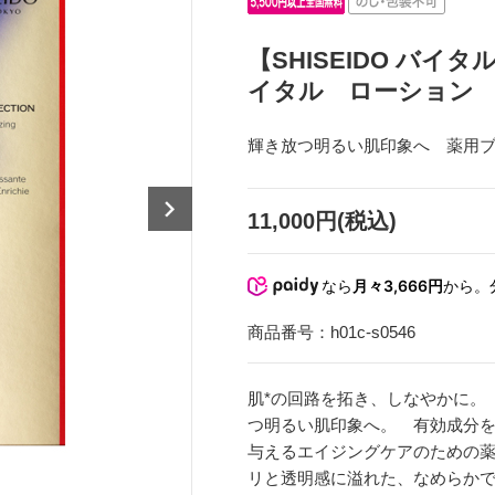
【SHISEIDO バ
イタル ローション
輝き放つ明るい肌印象へ 薬用
11,000円(税込)
なら
月々3,666円
から。
商品番号：
h01c-s0546
肌*の回路を拓き、しなやかに。
つ明るい肌印象へ。 有効成分
与えるエイジングケアのための
リと透明感に溢れた、なめらか