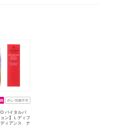
IDO バイタルパ
ション】Ｌディフ
ラディアンス ナ