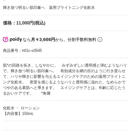
輝き放つ明るい肌印象へ 薬用ブライトニング化粧水
価格：
11,000円(税込)
なら
月々3,666円
から。分割手数料無料
商品番号：
h01c-s0545
肌*の回路を拓き、しなやかに。 みずみずしい透明感と弾むようなハリ
で、輝き放つ明るい肌印象へ。 有効成分を網の目のように行き渡らせ
て、ハリや輝きに影響を与えるエイジングケアのための薬用ブライトニ
ング化粧水。 密度を感じるようなハリと透明感に溢れた、なめらかで
つやのある素肌へと導きます。 エイジングケアとは、年齢に応じたう
るおいケアです。 *角層
化粧水 ・ ローション
【内容量】150mL