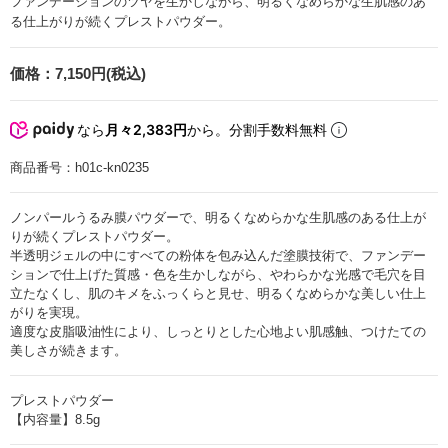
ファンデーションのツヤを生かしながら、明るくなめらかな生肌感のあ
る仕上がりが続くプレストパウダー。
価格：
7,150円(税込)
なら
月々2,383円
から。分割手数料無料
商品番号：
h01c-kn0235
ノンパールうるみ膜パウダーで、明るくなめらかな生肌感のある仕上が
りが続くプレストパウダー。
半透明ジェルの中にすべての粉体を包み込んだ塗膜技術で、ファンデー
ションで仕上げた質感・色を生かしながら、やわらかな光感で毛穴を目
立たなくし、肌のキメをふっくらと見せ、明るくなめらかな美しい仕上
がりを実現。
適度な皮脂吸油性により、しっとりとした心地よい肌感触、つけたての
美しさが続きます。
プレストパウダー
【内容量】8.5g