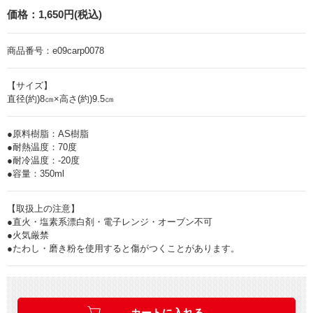
価格：
1,650円(税込)
商品番号：
e09carp0078
【サイズ】
直径(約)8㎝×高さ(約)9.5㎝
●原料樹脂：AS樹脂
●耐熱温度：70度
●耐冷温度：-20度
●容量：350ml
【取扱上の注意】
●直火・塩素系漂白剤・電子レンジ・オーブン不可
●火気厳禁
●たわし・磨き粉を使用すると傷がつくことがあります。