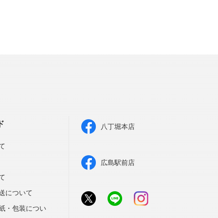
ド
八丁堀本店
て
広島駅前店
て
送について
紙・包装につい