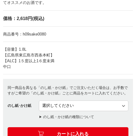
てオススメのお酒です。
価格：
2,618円(税込)
商品番号：
h09sake0080
【容量】1.8L
【広島県東広島市西条本町】
【ALC】1５度以上1６度未満
中口
同一商品を異なる「のし紙・かけ紙」でご注文いただく場合は、お手数で
すがご希望の「のし紙・かけ紙」ごとに商品をカートに入れてください。
のし紙･かけ紙
のし紙・かけ紙の種類について