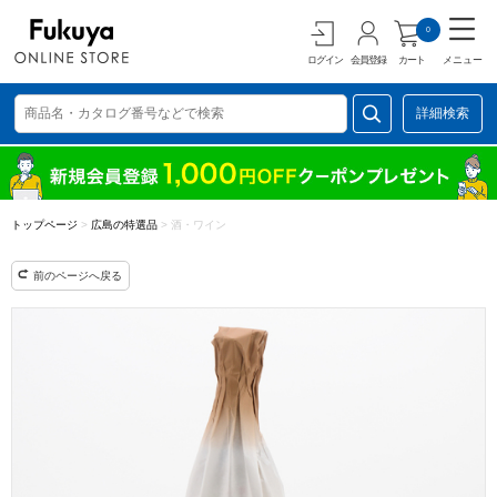
0
ログイン
会員登録
カート
メニュー
詳細検索
トップページ
>
広島の特選品
>
酒・ワイン
前のページへ戻る