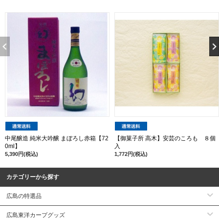
中尾醸造 純米大吟醸 まぼろし赤箱【72
【御菓子所 高木】安芸のころも ８個
0ml】
入
5,390円(税込)
1,772円(税込)
カテゴリーから探す
広島の特選品
広島東洋カープグッズ