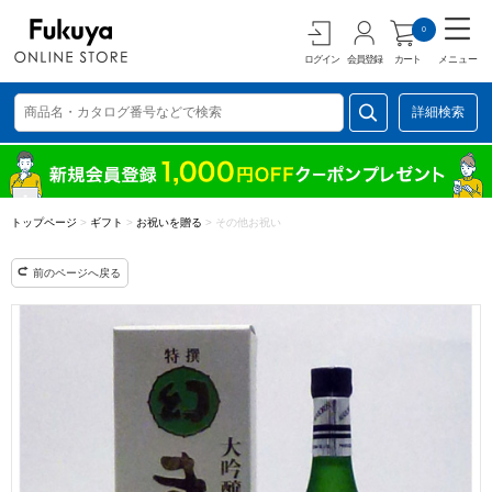
0
ログイン
会員登録
カート
メニュー
詳細検索
トップページ
>
ギフト
>
お祝いを贈る
>
その他お祝い
前のページへ戻る