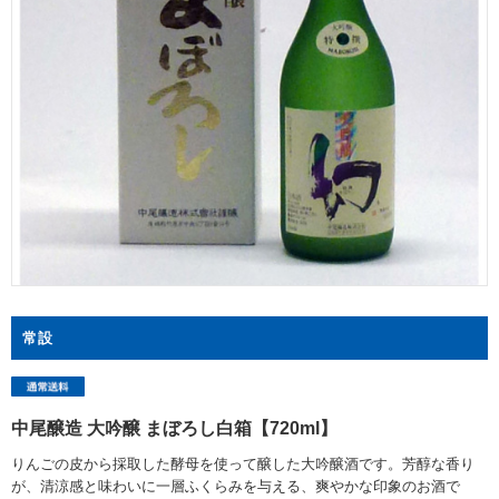
常設
中尾醸造 大吟醸 まぼろし白箱【720ml】
りんごの皮から採取した酵母を使って醸した大吟醸酒です。芳醇な香り
が、清涼感と味わいに一層ふくらみを与える、爽やかな印象のお酒で