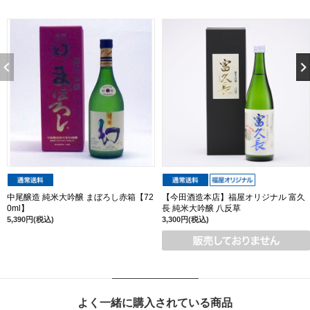
中尾醸造 純米大吟醸 まぼろし赤箱【72
【今田酒造本店】福屋オリジナル 富久
0ml】
長 純米大吟醸 八反草
5,390円(税込)
3,300円(税込)
よく一緒に購入されている商品