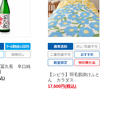
 冨久長 辛口純
l】
【シビラ】羽毛肌掛けふと
込)
ん カラダス
17,600円(税込)