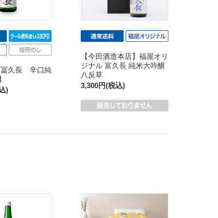
【今田酒造本店】福屋オリ
ジナル 富久長 純米大吟醸
 冨久長 辛口純
八反草
l】
3,300円(税込)
込)