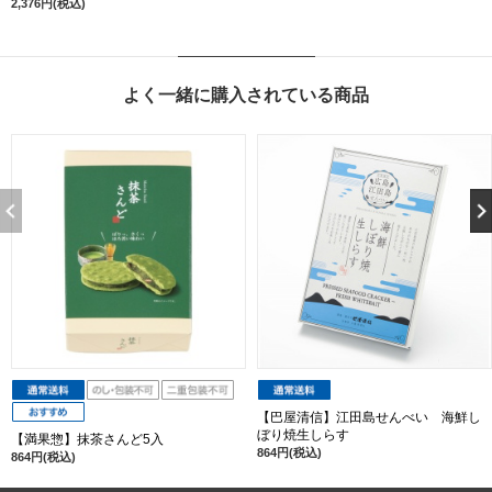
2,376円(税込)
よく一緒に購入されている商品
【巴屋清信】江田島せんべい 海鮮し
ぼり焼生しらす
【満果惣】抹茶さんど5入
864円(税込)
864円(税込)