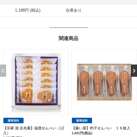
1,188円 (税込)
在庫あり
関連商品
【宗家 源 吉兆庵】福渡せんべい（12
【藤い屋】杓子せんべい １６枚入
入）
1,441円(税込)