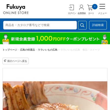
0
ログイン
会員登録
カート
メニュー
詳細検索
トップページ
>
広島の特選品
>
ララいいもの広島
>
ララいいもの広島 食品・スイーツ
前のページへ戻る