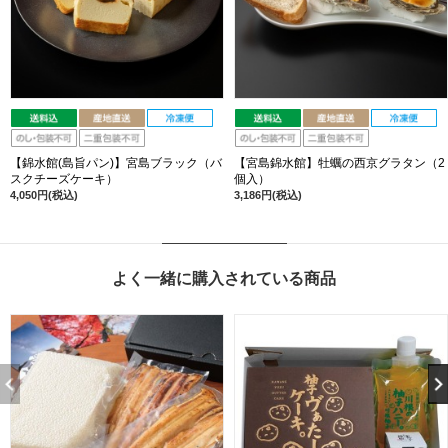
【錦水館(島旨パン)】宮島ブラック（バ
【宮島錦水館】牡蠣の西京グラタン（2
スクチーズケーキ）
個入）
4,050円(税込)
3,186円(税込)
よく一緒に購入されている商品