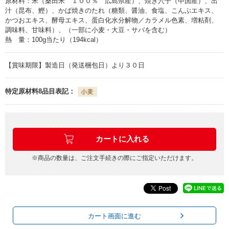
原材料：米（桑田米 １００％ 広島県産）、焼き穴子（中国産）、出
汁（昆布、鰹）、かば焼きのたれ（糖類、醤油、食塩、こんぶエキス、
かつおエキス、酵母エキス、蛋白化水分解物／カラメル色素、増粘剤、
調味料、甘味料）、（一部に小麦・大豆・サバを含む）
熱 量：100g当たり（194kcal）
【賞味期限】製造日（発送梱包日）より３０日
特定原材料8品目表記：
※商品の数量は、ご注文手続きの際にご指定いただけます。
カート画面に進む