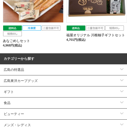
福屋オリジナル 川根柚子ギフトセット
4,701円(税込)
あなごめしセット
4,968円(税込)
カテゴリーから探す
広島の特選品
広島東洋カープグッズ
ギフト
食品
ビューティー
メンズ・レディス