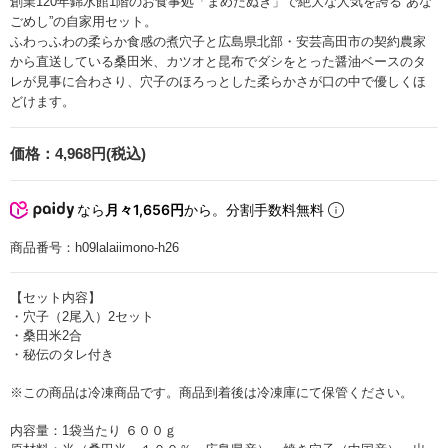
創業120年錦水館1階のお食事処「まめたぬき」で絶大な人気を誇る“あな
ごめし”の自家用セット。
ふわっふわの柔らか食感の煮穴子と広島県北部・安芸高田市の契約農家
から直送している桑田米、カツオと昆布でダシをとった醤油ベースのタ
レが見事に合わさり、穴子のほろっとした柔らかさが口の中で優しくほ
どけます。
価格：
4,968円(税込)
なら
月々1,656円
から。分割手数料無料
商品番号：
h09lalaiimono-h26
【セット内容】
・穴子（2尾入）2セット
・桑田米2合
・秘伝のタレ付き
※この商品は冷凍商品です。商品到着後は冷凍庫にて保管ください。
内容量：1袋当たり ６００ｇ