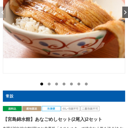
常設
【宮島錦水館】あなごめしセット(2尾入)2セット