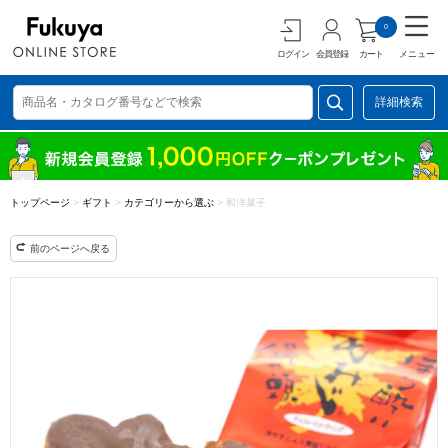
0
ログイン
会員登録
カート
メニュー
詳細検索
トップページ
>
ギフト
>
カテゴリーから選ぶ
>
和洋菓子
前のページへ戻る