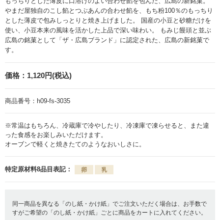
もっちりとした薄皮に口溶けのよい合わせ餡を包んだ、広島の新銘菓。
やまだ屋独自のこし餡とつぶあんの合わせ餡を、もち粉100％のもっちり
とした薄皮で包みしっとりと焼き上げました。 国産の小豆と砂糖だけを
使い、小豆本来の風味を活かした上品で深い味わい。 もみじ饅頭と並ぶ
広島の銘菓として「ザ・広島ブランド」に認定された、広島の新銘菓で
す。
価格：
1,120円(税込)
商品番号：
h09-fs-3035
※常温はもちろん、冷蔵庫で冷やしたり、冷凍庫で凍らせると、また違
った食感をお楽しみいただけます。
オーブンで軽くと焼きたてのようなおいしさに。
特定原材料8品目表記：
同一商品を異なる「のし紙・かけ紙」でご注文いただく場合は、お手数で
すがご希望の「のし紙・かけ紙」ごとに商品をカートに入れてください。