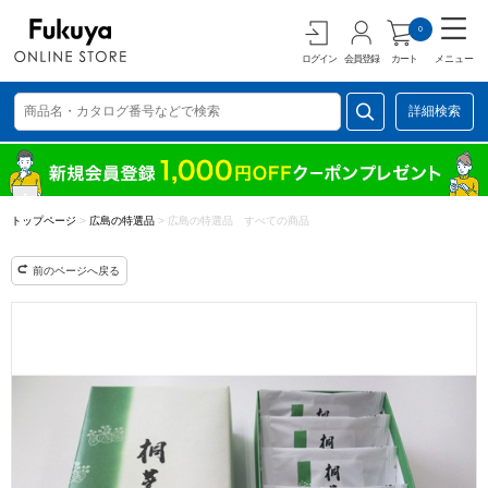
0
ログイン
会員登録
カート
メニュー
詳細検索
トップページ
>
広島の特選品
>
広島の特選品 すべての商品
前のページへ戻る