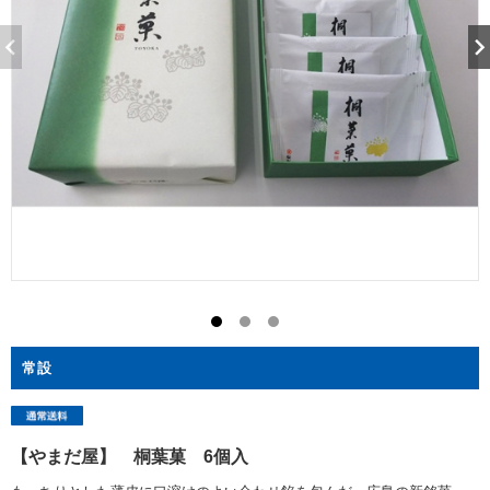
常設
【やまだ屋】 桐葉菓 6個入