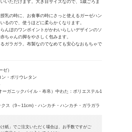
いいただけます。大き目サイズなので、1歳ごろま
。
、授乳の時に、お食事の時にさっと使えるガーゼハン
ているので、使うほどに柔らかくなります。
くらんぼのワンポイントがかわいらしいデザインのソ
で赤ちゃんの脚をやさしく包みます。
するガラガラ。布製なのでなめても安心なおもちゃで
ーゼ）
ロン・ポリウレタン
）
（オーガニックパイル・布帛）中わた：ポリエステル1
ソックス（9～11cm)・ハンカチ・ハンカチ・ガラガラ
かけ紙」でご注文いただく場合は、お手数ですがご