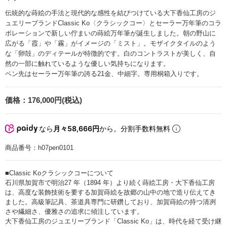
伝統的な蒔絵の手法と現代的な感性を結びつけている大下香仙工房のジ
ュエリーブランドClassic Ko〈クラシックコー〉とセーラー万年筆のコラ
ボレーションで新しい佇まいの蒔絵万年筆が誕生しました。朝の野山に
広がる「霞」や「霧」がイメージの「ミスト」。モザイクタイルのよう
な「卵殻」のディテールが特徴的です。白のコントラストが美しく、自
然の一部に触れているような優しい気持ちになります。
ペン先はセーラー万年筆の誇る21金、中細字。専用桐箱入りです。
価格：
176,000円(税込)
なら
月々58,666円
から。分割手数料無料
商品番号：
h07pen0101
■Classic Koクラシックコーについて
石川県加賀市で明治27 年（1894 年）より続く蒔絵工房・大下香仙工房
は、高度な装飾技術を要する加賀蒔絵を故郷の山中の地で造り伝えてき
ました。高級筆記具、茶道具専門に研鑽しており、加賀蒔絵の持つ清冽
さや繊細さ、優雅さの追求に傾注しています。
大下香仙工房のジュエリーブランド「Classic Ko」は、時代を経て受け継