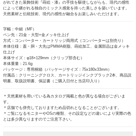
がれてきた装飾技術『蒔絵・漆』の手技を駆使しながらも、現代の感性
によって継がれる独自のミックス感覚を持った美しさを築いています。
天然素材と伝統技術、現代の感性が融合をお楽しみいただけます。
字幅：中細（MF）
ペン先：21金・大型+金メッキ仕上げ
方式：コンバーター・カートリッジ両用式（コンバーターは別売り）
本体仕様：蓋・胴・大先はPMMA樹脂、蒔絵加工、金属部品は金メッキ
仕上げ
本体サイズ：φ18×129mm（クリップ部含む）
本体重量：21.6g
パッケージ：専用桐箱（パッケージサイズ：75x180x33mm）
付属品：クリーニングクロス、カートリッジインクブラック2本、商品説
明書、取扱説明書、保証書（ご購入日付と当店印入り）
＊天然素材を用いている為カタログ掲載と色が異なる場合がございま
す。
＊店舗でも併売しておりますため品切れとなることがございます。
＊ご覧になるモニターやOSの種類、その設定などの違いにより実際の色
とは多少異なりますのでご注意下さい。