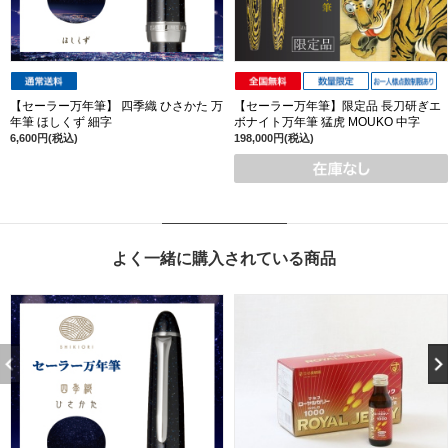
【セーラー万年筆】 四季織 ひさかた 万
【セーラー万年筆】限定品 長刀研ぎエ
年筆 ほしくず 細字
ボナイト万年筆 猛虎 MOUKO 中字
6,600円(税込)
198,000円(税込)
よく一緒に購入されている商品