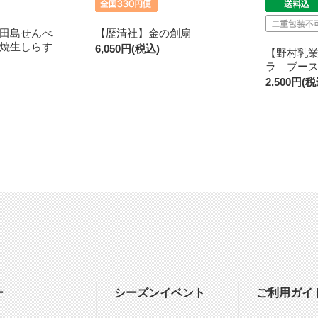
田島せんべ
【歴清社】金の創扇
焼生しらす
6,050円(税込)
【野村乳
ラ ブー
2,500円(税
ー
シーズンイベント
ご利用ガイ