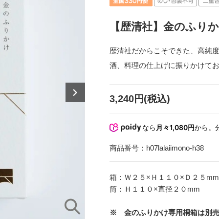
【歴清社】金のふりか
歴清社だからこそできた、高純度
酒、料理の仕上げに振りかけて
3,240円(税込)
なら
月々1,080円
から。
商品番号：
h07lalaiimono-h38
箱：Ｗ２５×Ｈ１１０×Ｄ２５mm
筒：Ｈ１１０×直径２０mm
※ 金のふりかけ専用桐箱は別