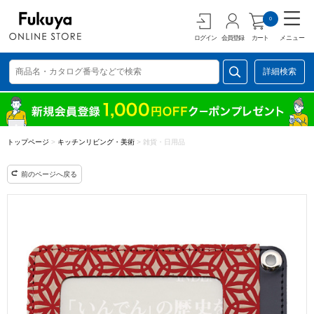
0
ログイン
会員登録
カート
メニュー
詳細検索
トップページ
>
キッチンリビング・美術
>
雑貨・日用品
前のページへ戻る