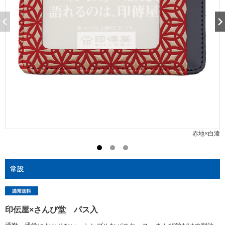
赤地×白漆
常設
印伝屋×さんび堂 パス入