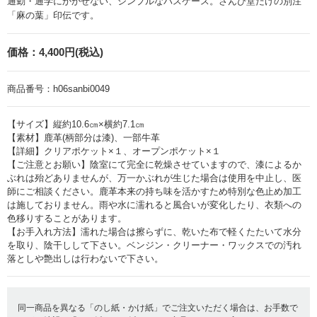
通勤・通学にかかせない、シンプルなパスケース。さんび堂だけの別注
「麻の葉」印伝です。
価格：
4,400円(税込)
商品番号：
h06sanbi0049
【サイズ】縦約10.6㎝×横約7.1㎝
【素材】鹿革(柄部分は漆)、一部牛革
【詳細】クリアポケット×１、オープンポケット×１
【ご注意とお願い】陰室にて完全に乾燥させていますので、漆によるか
ぶれは殆どありませんが、万一かぶれが生じた場合は使用を中止し、医
師にご相談ください。鹿革本来の持ち味を活かすため特別な色止め加工
は施しておりません。雨や水に濡れると風合いが変化したり、衣類への
色移りすることがあります。
【お手入れ方法】濡れた場合は擦らずに、乾いた布で軽くたたいて水分
を取り、陰干しして下さい。ベンジン・クリーナー・ワックスでの汚れ
落としや艶出しは行わないで下さい。
同一商品を異なる「のし紙・かけ紙」でご注文いただく場合は、お手数で