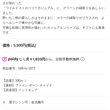
さが加わった
「ワイルドストロベリーカジュアル」に、グリーンの縁取りをあしらい
ました。
野いちご柄の愛らしさはそのままに、カラーの縁取りがプラスされ、よ
りヘルシーで爽やかな印象に。
可憐な絵柄に実用性が備わったカジュアルシリーズは、ギフトにも最適
です。
価格：
5,500円(税込)
なら
月々1,833円
から。分割手数料無料
商品番号：
h06-fs-1873
【容量】300ｍｌ
【素材】ファイン ボーン チャイナ
【原産国】インドネシア
※ 電子レンジ可・食洗機可