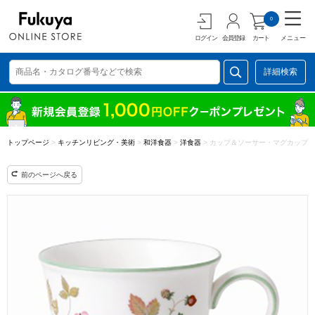
0
ログイン
会員登録
カート
メニュー
詳細検索
トップページ
>
キッチンリビング・美術
>
和洋食器
>
洋食器
>
カップ＆ソーサー・マグカップ
前のページへ戻る