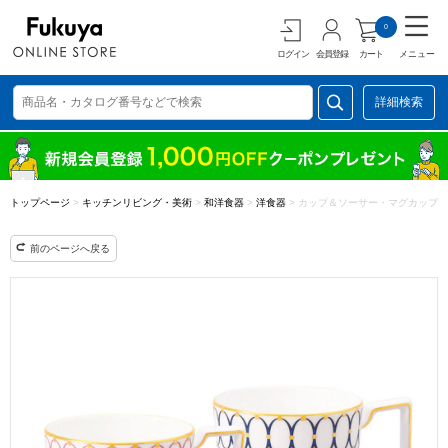
0
ログイン
会員登録
カート
メニュー
詳細検索
トップページ
>
キッチンリビング・美術
>
和洋食器
>
洋食器
>
カップ＆ソーサー・マグカップ
前のページへ戻る