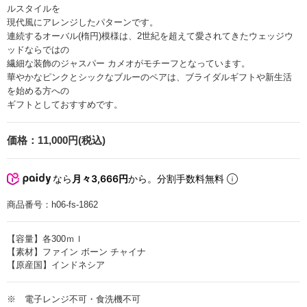
ルスタイルを
現代風にアレンジしたパターンです。
連続するオーバル(楕円)模様は、2世紀を超えて愛されてきたウェッジウ
ッドならではの
繊細な装飾のジャスパー カメオがモチーフとなっています。
華やかなピンクとシックなブルーのペアは、ブライダルギフトや新生活
を始める方への
ギフトとしておすすめです。
価格：
11,000円(税込)
なら
月々3,666円
から。分割手数料無料
商品番号：
h06-fs-1862
【容量】各300ｍｌ
【素材】ファイン ボーン チャイナ
【原産国】インドネシア
※ 電子レンジ不可・食洗機不可