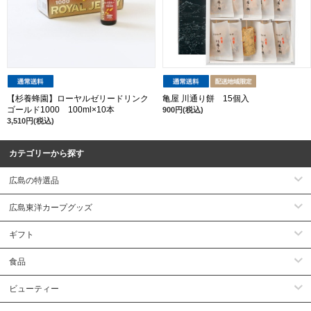
【杉養蜂園】ローヤルゼリードリンク
亀屋 川通り餅 15個入
ゴールド1000 100ml×10本
900円(税込)
3,510円(税込)
カテゴリーから探す
広島の特選品
広島東洋カープグッズ
ギフト
食品
ビューティー