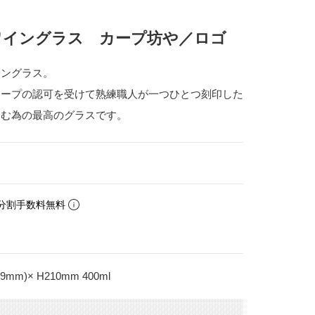
ワイングラス カープ坊や／ロゴ
イングラス。
カープの認可を受けて熟練職人が一つひとつ刻印した
しむ為の最高のグラスです。
分割手数料無料
)× H210mm 400ml