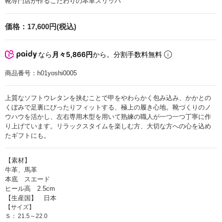
靴専門店が作るこだわりの本革スリッパ
価格：
17,600円(税込)
なら
月々5,866円
から。分割手数料無料
商品番号：
h01yoshi0005
上質なソフトウレタンを挟むことで甲をやわらかく包み込み、かかとの
くぼみで足裏にぴったりフィットする、極上の履き心地。靴づくりのノ
ウハウを活かし、左右専用木型を用いて熟練の職人が一つ一つ丁寧に作
り上げています。リラックスタイムを楽しむ方、大切な方への心を込め
たギフトにも。
【素材】
牛革、馬革
本底 スエード
ヒール高 2.5cm
【生産国】 日本
【サイズ】
Ｓ：
21.5～22.0