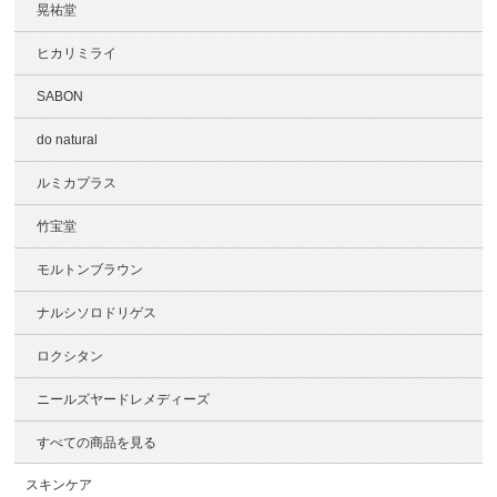
晃祐堂
ヒカリミライ
SABON
do natural
ルミカプラス
竹宝堂
モルトンブラウン
ナルシソロドリゲス
ロクシタン
ニールズヤードレメディーズ
すべての商品を見る
スキンケア