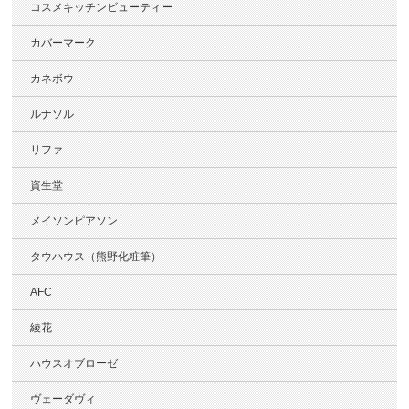
コスメキッチンビューティー
カバーマーク
カネボウ
ルナソル
リファ
資生堂
メイソンピアソン
タウハウス（熊野化粧筆）
AFC
綾花
ハウスオブローゼ
ヴェーダヴィ