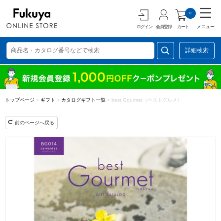
0
ログイン
会員登録
カート
メニュー
詳細検索
トップページ
>
ギフト
>
カタログギフト一覧
>
best Gourmet（ベストグルメ）
前のページへ戻る