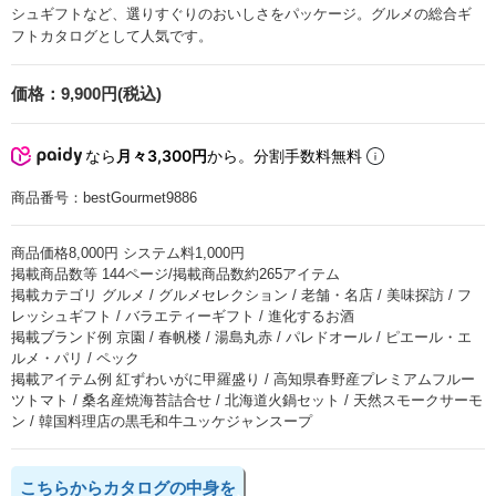
シュギフトなど、選りすぐりのおいしさをパッケージ。グルメの総合ギ
フトカタログとして人気です。
価格：
9,900円(税込)
なら
月々3,300円
から。分割手数料無料
商品番号：
bestGourmet9886
商品価格8,000円 システム料1,000円
掲載商品数等 144ページ/掲載商品数約265アイテム
掲載カテゴリ グルメ / グルメセレクション / 老舗・名店 / 美味探訪 / フ
レッシュギフト / バラエティーギフト / 進化するお酒
掲載ブランド例 京園 / 春帆楼 / 湯島丸赤 / パレドオール / ピエール・エ
ルメ・パリ / ペック
掲載アイテム例 紅ずわいがに甲羅盛り / 高知県春野産プレミアムフルー
ツトマト / 桑名産焼海苔詰合せ / 北海道火鍋セット / 天然スモークサーモ
ン / 韓国料理店の黒毛和牛ユッケジャンスープ
こちらからカタログの中身を