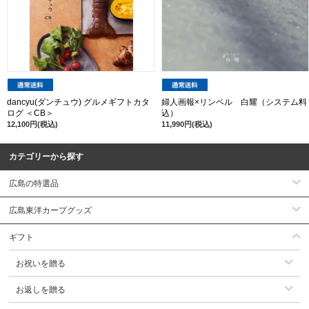
dancyu(ダンチュウ) グルメギフトカタ
婦人画報×リンベル 白耀（システム料
ログ ＜CB＞
込）
12,100円(税込)
11,990円(税込)
カテゴリーから探す
広島の特選品
広島東洋カープグッズ
ギフト
お祝いを贈る
お返しを贈る