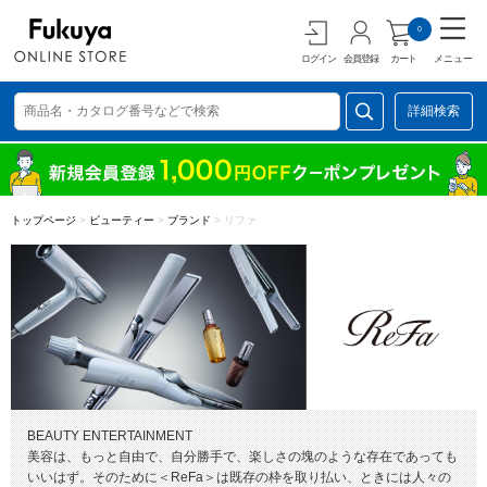
0
ログイン
会員登録
カート
メニュー
詳細検索
トップページ
>
ビューティー
>
ブランド
>
リファ
BEAUTY ENTERTAINMENT
美容は、もっと自由で、自分勝手で、楽しさの塊のような存在であっても
いいはず。そのために＜ReFa＞は既存の枠を取り払い、ときには人々の