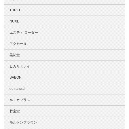
THREE
NUXE
エスティ ローダー
アクセーヌ
晃祐堂
ヒカリミライ
SABON
do natural
ルミカプラス
竹宝堂
モルトンブラウン