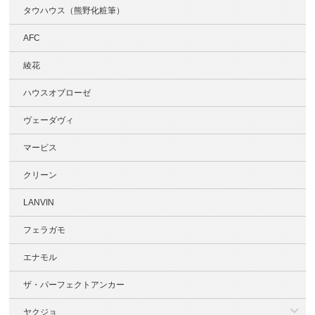
タウハウス（熊野化粧筆）
AFC
綾花
ハウスオブローゼ
ヴェーダヴィ
マービス
クリーン
LANVIN
フェラガモ
エナモル
ザ・パーフェクトアンカー
ヤクジョ