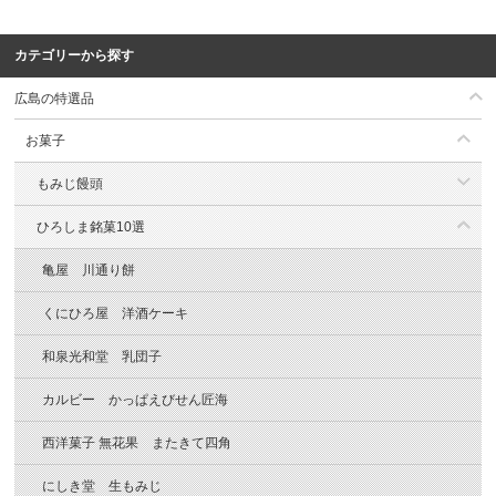
カテゴリーから探す
広島の特選品
お菓子
もみじ饅頭
ひろしま銘菓10選
亀屋 川通り餅
くにひろ屋 洋酒ケーキ
和泉光和堂 乳団子
カルビー かっぱえびせん匠海
西洋菓子 無花果 またきて四角
にしき堂 生もみじ