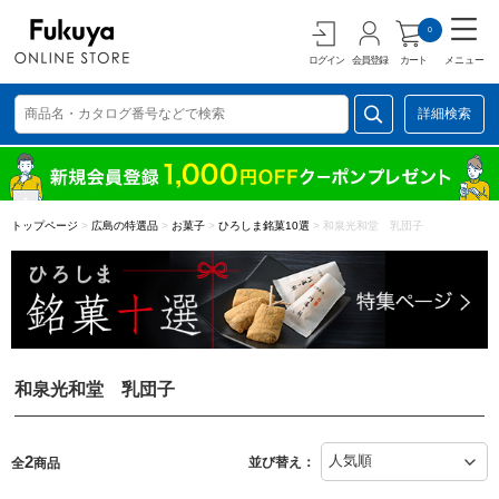
0
ログイン
会員登録
カート
メニュー
詳細検索
トップページ
>
広島の特選品
>
お菓子
>
ひろしま銘菓10選
>
和泉光和堂 乳団子
和泉光和堂 乳団子
2
並び替え：
全
商品