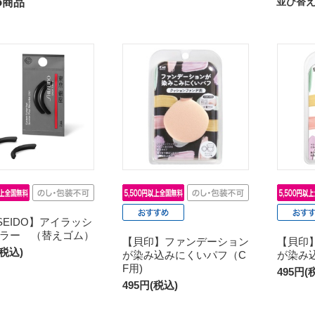
5
並び替
商品
ISEIDO】アイラッシ
ラー （替えゴム）
【貝印】ファンデーション
【貝印
(税込)
が染み込みにくいパフ（C
が染み
F用)
495円(
495円(税込)