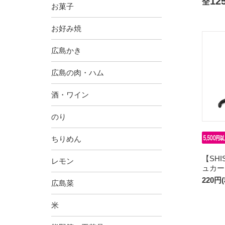
12
全
お菓子
お好み焼
広島かき
広島の肉・ハム
酒・ワイン
のり
ちりめん
【SH
レモン
ュカー
220円
広島菜
米