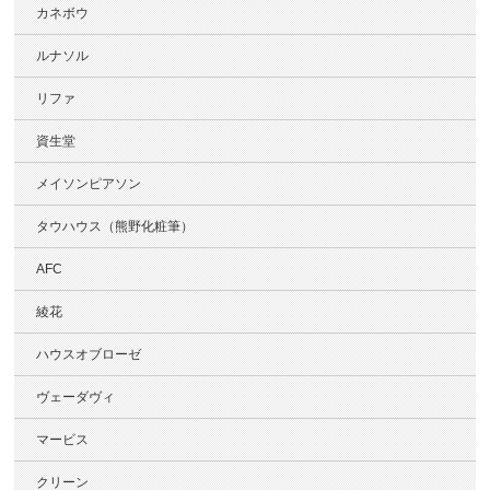
カネボウ
ルナソル
リファ
資生堂
メイソンピアソン
タウハウス（熊野化粧筆）
AFC
綾花
ハウスオブローゼ
ヴェーダヴィ
マービス
クリーン