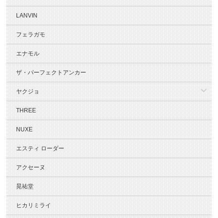
LANVIN
フェラガモ
エナモル
ザ・パーフェクトアンカー
ヤクジョ
THREE
NUXE
エスティ ローダー
アクセーヌ
晃祐堂
ヒカリミライ