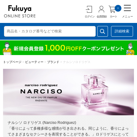
0
ログイン
会員登録
カート
メニュー
詳細検索
トップページ
>
ビューティー
>
ブランド
>
ナルシソロドリゲス
ナルシソ ロドリゲス (Narciso Rodriguez)
「香りによって多種多様な感情が引き出される。同じように、香りによっ
てさまざまなセクシーさを表現することができる。」ロドリゲスにとって