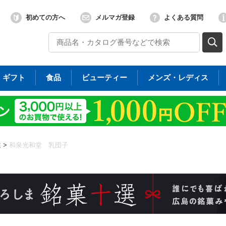
初めての方へ
メルマガ登録
よくある質問
ギフト
食品
ビューティー
メンズ・レディス
選
>
和泉光和堂 乳団子