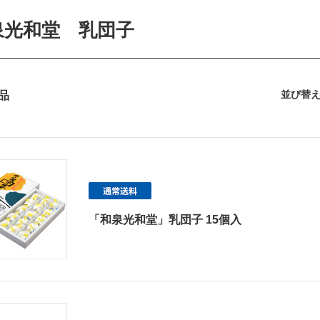
泉光和堂 乳団子
並び替
品
「和泉光和堂」乳団子 15個入