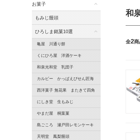
お菓子
和
もみじ饅頭
ひろしま銘菓10選
2
全
商
亀屋 川通り餅
くにひろ屋 洋酒ケーキ
和泉光和堂 乳団子
カルビー かっぱえびせん匠海
西洋菓子 無花果 またきて四角
にしき堂 生もみじ
やまだ屋 桐葉菓
島ごころ 瀬戸田レモンケーキ
天明堂 鳳梨饅頭