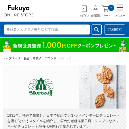
0
ログイン
会員登録
カート
メニュー
詳細検索
トップページ
>
食品
>
洋菓子
>
ブランド
>
モロゾフ
1931年、神戸で創業し、日本で初めて“バレンタインデーにチョコレート
を贈る”というスタイルを紹介し、広めた老舗洋菓子店。シンプルなクッ
キーやチョコレートが時代を問わず愛されています。