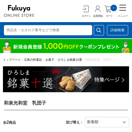
0
ログイン
会員登録
カート
メニュー
詳細検索
トップページ
>
広島の特選品
>
お菓子
>
ひろしま銘菓10選
>
和泉光和堂 乳団子
和泉光和堂 乳団子
2
並び替え：
全
商品