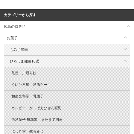
カテゴリーから探す
広島の特選品
お菓子
もみじ饅頭
ひろしま銘菓10選
亀屋 川通り餅
くにひろ屋 洋酒ケーキ
和泉光和堂 乳団子
カルビー かっぱえびせん匠海
西洋菓子 無花果 またきて四角
にしき堂 生もみじ