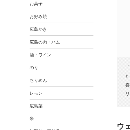
お菓子
お好み焼
広島かき
広島の肉・ハム
酒・ワイン
のり
「
た
ちりめん
喜
レモン
リ
広島菜
米
ウ