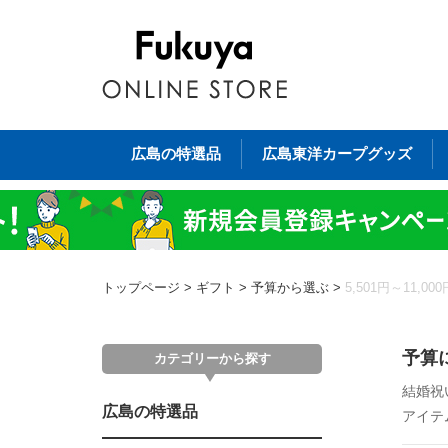
広島の特選品
広島東洋カープグッズ
トップページ
>
ギフト
>
予算から選ぶ
>
5,501円～11,000
予算
カテゴリーから探す
結婚祝
広島の特選品
アイテ