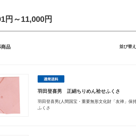
501円～11,000円
4
並び替
商品
羽田登喜男 正絹ちりめん袷せふくさ
羽田登喜男(人間国宝・重要無形文化財「友禅」
ふくさ