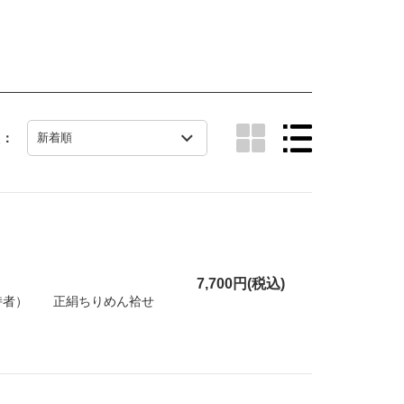
え：
7,700円(税込)
保持者） 正絹ちりめん袷せ