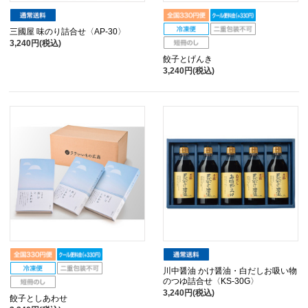
三國屋 味のり詰合せ〈AP-30〉
3,240円(税込)
餃子とげんき
3,240円(税込)
川中醤油 かけ醤油・白だしお吸い物
のつゆ詰合せ〈KS-30G〉
3,240円(税込)
餃子としあわせ