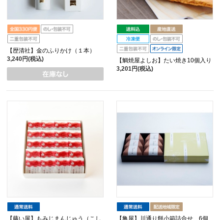
【歴清社】金のふりかけ（１本）
3,240円(税込)
【鯛焼屋よしお】たい焼き10個入り
3,201円(税込)
【藤い屋】もみじまんじゅう（こし
【亀屋】川通り餅小箱詰合せ 6個