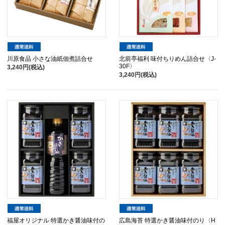
川原食品 小さな油紙佃煮詰合せ
北前亭福利 味付ちりめん詰合せ〈J-
30F〉
3,240円(税込)
3,240円(税込)
福屋オリジナル 特選かき醤油味付の
広島海苔 特選かき醤油味付のり〈H