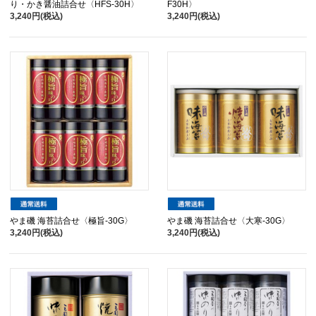
り・かき醤油詰合せ〈HFS-30H〉
F30H〉
3,240円(税込)
3,240円(税込)
やま磯 海苔詰合せ〈極旨-30G〉
やま磯 海苔詰合せ〈大寒-30G〉
3,240円(税込)
3,240円(税込)