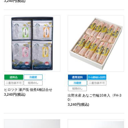
3,240円(税込)
ヒロツク 瀬戸筏 佃煮4種詰合せ
3,240円(税込)
出野水産 あなご竹輪10本入〈FH-3
0〉
3,240円(税込)