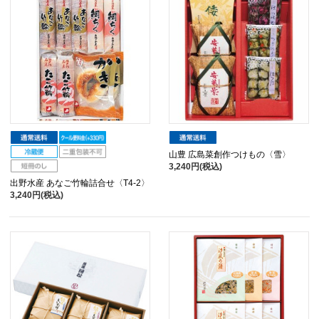
山豊 広島菜創作つけもの〈雪〉
3,240円(税込)
出野水産 あなご竹輪詰合せ〈T4-2〉
3,240円(税込)