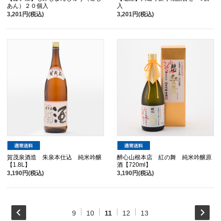
あん）２０個入
入
3,201円(税込)
3,201円(税込)
賀茂泉酒造 朱泉本仕込 純米吟醸
醉心山根本店 紅の舞 純米吟醸原
【1.8L】
酒【720ml】
3,190円(税込)
3,190円(税込)
9
10
11
12
13