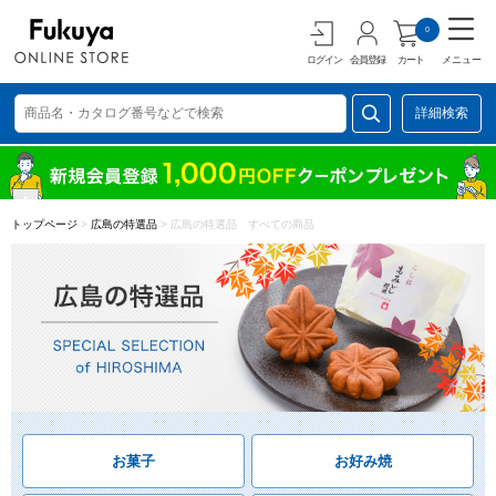
0
ログイン
会員登録
カート
メニュー
詳細検索
トップページ
>
広島の特選品
>
広島の特選品 すべての商品
お菓子
お好み焼