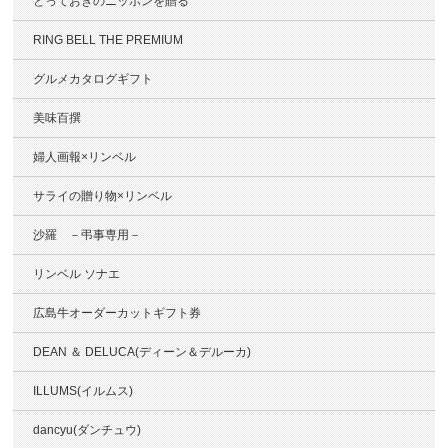
とっておきのニッポンを贈る
RING BELL THE PREMIUM
グルメカタログギフト
美味百撰
婦人画報×リンベル
サライの贈り物×リンベル
沙羅 －弔事専用－
リンベル ソナエ
広島牛オーダーカットギフト券
DEAN ＆ DELUCA(ディーン＆デルーカ)
ILLUMS(イルムス)
dancyu(ダンチュウ)