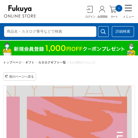
0
ログイン
会員登録
カート
メニュー
詳細検索
トップページ
>
ギフト
>
カタログギフト一覧
>
ILLUMS(イルムス)
前のページへ戻る