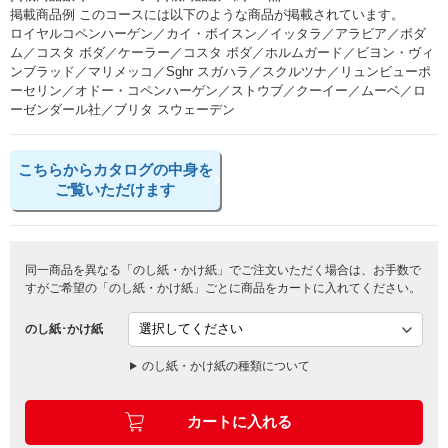
掲載商品例 このコースには以下のような商品が掲載されています。
ロイヤルコペンハーゲン／カイ・ボイスン／イッタラ／アラビア／ボダ
ム／コスタ ボダ／ケーラー／コスタ ボダ／ホルムガード／ビヨン・ヴィ
ンブラッド／マリメッコ／Sghr スガハラ／スクルツナ／リュンビューポ
ーセリン／オドー・コペンハーゲン／ストウブ／クーイー／ムーベ／ロ
ーゼンダール社／ブリタ スウェーデン
こちらからカタログの中身を
ご覧いただけます
同一商品を異なる「のし紙・かけ紙」でご注文いただく場合は、お手数で
すがご希望の「のし紙・かけ紙」ごとに商品をカートに入れてください。
のし紙･かけ紙
のし紙・かけ紙の種類について