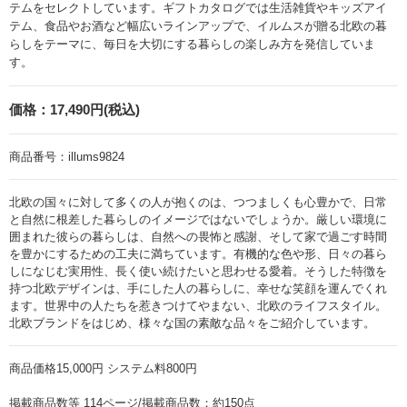
テムをセレクトしています。ギフトカタログでは生活雑貨やキッズアイ
テム、食品やお酒など幅広いラインアップで、イルムスが贈る北欧の暮
らしをテーマに、毎日を大切にする暮らしの楽しみ方を発信していま
す。
価格：
17,490円(税込)
商品番号：
illums9824
北欧の国々に対して多くの人が抱くのは、つつましくも心豊かで、日常
と自然に根差した暮らしのイメージではないでしょうか。厳しい環境に
囲まれた彼らの暮らしは、自然への畏怖と感謝、そして家で過ごす時間
を豊かにするための工夫に満ちています。有機的な色や形、日々の暮ら
しになじむ実用性、長く使い続けたいと思わせる愛着。そうした特徴を
持つ北欧デザインは、手にした人の暮らしに、幸せな笑顔を運んでくれ
ます。世界中の人たちを惹きつけてやまない、北欧のライフスタイル。
北欧ブランドをはじめ、様々な国の素敵な品々をご紹介しています。
商品価格15,000円 システム料800円
掲載商品数等 114ページ/掲載商品数：約150点