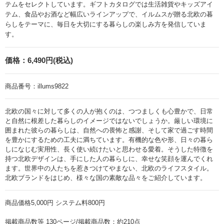
テムをセレクトしています。ギフトカタログでは生活雑貨やキッズアイ
テム、食品やお酒など幅広いラインアップで、イルムスが贈る北欧の暮
らしをテーマに、毎日を大切にする暮らしの楽しみ方を発信していま
す。
価格：
6,490円(税込)
商品番号：
illums9822
北欧の国々に対して多くの人が抱くのは、つつましくも心豊かで、日常
と自然に根差した暮らしのイメージではないでしょうか。厳しい環境に
囲まれた彼らの暮らしは、自然への畏怖と感謝、そして家で過ごす時間
を豊かにするための工夫に満ちています。有機的な色や形、日々の暮ら
しになじむ実用性、長く使い続けたいと思わせる愛着。そうした特徴を
持つ北欧デザインは、手にした人の暮らしに、幸せな笑顔を運んでくれ
ます。世界中の人たちを惹きつけてやまない、北欧のライフスタイル。
北欧ブランドをはじめ、様々な国の素敵な品々をご紹介しています。
商品価格5,000円 システム料800円
掲載商品数等 130ページ/掲載商品数：約210点