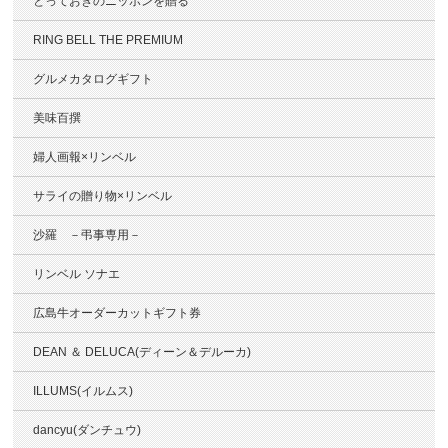
とっておきのニッポンを贈る
RING BELL THE PREMIUM
グルメカタログギフト
美味百撰
婦人画報×リンベル
サライの贈り物×リンベル
沙羅 －弔事専用－
リンベル ソナエ
広島牛オーダーカットギフト券
DEAN ＆ DELUCA(ディーン＆デルーカ)
ILLUMS(イルムス)
dancyu(ダンチュウ)