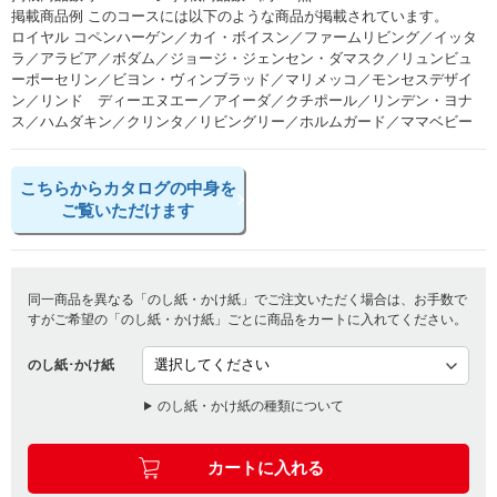
掲載商品例 このコースには以下のような商品が掲載されています。
ロイヤル コペンハーゲン／カイ・ボイスン／ファームリビング／イッタ
ラ／アラビア／ボダム／ジョージ・ジェンセン・ダマスク／リュンビュ
ーポーセリン／ビヨン・ヴィンブラッド／マリメッコ／モンセスデザイ
ン／リンド ディーエヌエー／アイーダ／クチポール／リンデン・ヨナ
ス／ハムダキン／クリンタ／リビングリー／ホルムガード／ママベビー
こちらからカタログの中身を
ご覧いただけます
同一商品を異なる「のし紙・かけ紙」でご注文いただく場合は、お手数で
すがご希望の「のし紙・かけ紙」ごとに商品をカートに入れてください。
のし紙･かけ紙
のし紙・かけ紙の種類について