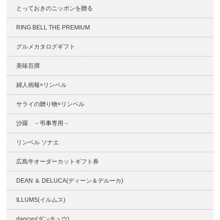
とっておきのニッポンを贈る
RING BELL THE PREMIUM
グルメカタログギフト
美味百撰
婦人画報×リンベル
サライの贈り物×リンベル
沙羅 －弔事専用－
リンベル ソナエ
広島牛オーダーカットギフト券
DEAN ＆ DELUCA(ディーン＆デルーカ)
ILLUMS(イルムス)
dancyu(ダンチュウ)