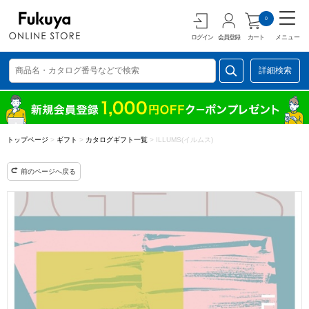
0
ログイン
会員登録
カート
メニュー
詳細検索
トップページ
>
ギフト
>
カタログギフト一覧
>
ILLUMS(イルムス)
前のページへ戻る