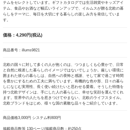
テムをセレクトしています。ギフトカタログでは生活雑貨やキッズアイ
テム、食品やお酒など幅広いラインアップで、イルムスが贈る北欧の暮
らしをテーマに、毎日を大切にする暮らしの楽しみ方を発信していま
す。
価格：
4,290円(税込)
商品番号：
illums9821
北欧の国々に対して多くの人が抱くのは、つつましくも心豊かで、日常
と自然に根差した暮らしのイメージではないでしょうか。厳しい環境に
囲まれた彼らの暮らしは、自然への畏怖と感謝、そして家で過ごす時間
を豊かにするための工夫に満ちています。有機的な色や形、日々の暮ら
しになじむ実用性、長く使い続けたいと思わせる愛着。そうした特徴を
持つ北欧デザインは、手にした人の暮らしに、幸せな笑顔を運んでくれ
ます。世界中の人たちを惹きつけてやまない、北欧のライフスタイル。
北欧ブランドをはじめ、様々な国の素敵な品々をご紹介しています。
商品価格3,000円 システム料800円
掲載商品数等 130ページ/掲載商品数：約250点