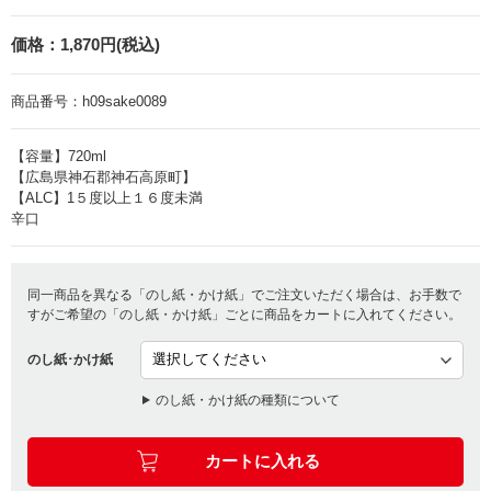
価格：
1,870円(税込)
商品番号：
h09sake0089
【容量】720ml
【広島県神石郡神石高原町】
【ALC】1５度以上１６度未満
辛口
同一商品を異なる「のし紙・かけ紙」でご注文いただく場合は、お手数で
すがご希望の「のし紙・かけ紙」ごとに商品をカートに入れてください。
のし紙･かけ紙
のし紙・かけ紙の種類について