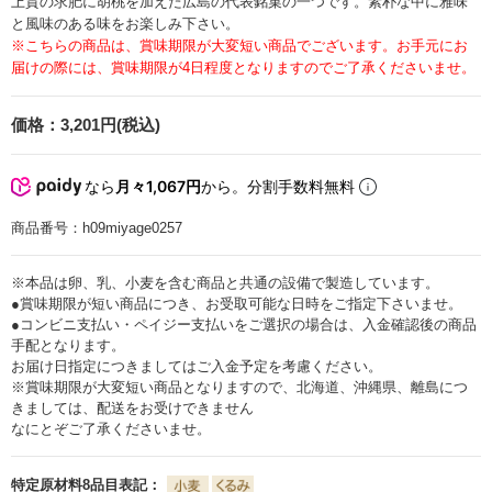
上質の求肥に胡桃を加えた広島の代表銘菓の一つです。素朴な中に雅味
と風味のある味をお楽しみ下さい。
※こちらの商品は、賞味期限が大変短い商品でございます。お手元にお
届けの際には、賞味期限が4日程度となりますのでご了承くださいませ。
価格：
3,201円(税込)
なら
月々1,067円
から。分割手数料無料
商品番号：
h09miyage0257
※本品は卵、乳、小麦を含む商品と共通の設備で製造しています。
●賞味期限が短い商品につき、お受取可能な日時をご指定下さいませ。
●コンビニ支払い・ペイジー支払いをご選択の場合は、入金確認後の商品
手配となります。
お届け日指定につきましてはご入金予定を考慮ください。
※賞味期限が大変短い商品となりますので、北海道、沖縄県、離島につ
きましては、配送をお受けできません
なにとぞご了承くださいませ。
特定原材料8品目表記：