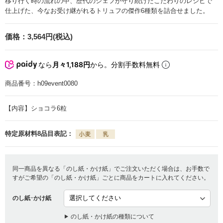
移り行く時の流れの中、歴代のシェフが守り続けたこだわりのレシピで
仕上げた、今なお受け継がれるトリュフの傑作6種類を詰合せました。
価格：
3,564円(税込)
なら
月々1,188円
から。分割手数料無料
商品番号：
h09event0080
【内容】ショコラ6粒
特定原材料8品目表記：
同一商品を異なる「のし紙・かけ紙」でご注文いただく場合は、お手数で
すがご希望の「のし紙・かけ紙」ごとに商品をカートに入れてください。
のし紙･かけ紙
のし紙・かけ紙の種類について