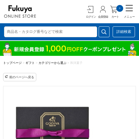
0
ログイン
会員登録
カート
メニュー
詳細検索
トップページ
>
ギフト
>
カテゴリーから選ぶ
>
和洋菓子
前のページへ戻る